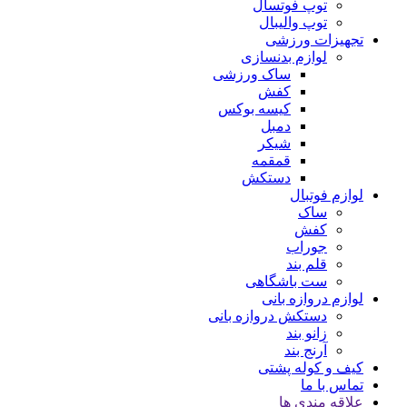
توپ فوتسال
توپ والیبال
تجهیزات ورزشی
لوازم بدنسازی
ساک ورزشی
کفش
کیسه بوکس
دمبل
شیکر
قمقمه
دستکش
لوازم فوتبال
ساک
کفش
جوراب
قلم بند
ست باشگاهی
لوازم دروازه بانی
دستکش دروازه بانی
زانو بند
آرنج بند
کیف و کوله پشتی
تماس با ما
علاقه مندی ها