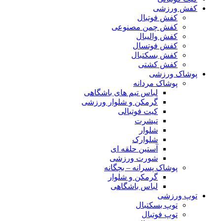
کفش ورزشی
کفش فوتبال
کفش چمن مصنوعی
کفش والیبال
کفش فوتسال
کفش بسکتبال
کفش کشتی
پوشاک ورزشی
پوشاک مردانه
لباس تیم های باشگاهی
گرمکن و شلوار ورزشی
کیت فوتبالی
تیشرت
شلوار
شلوارک
آستین حلقه ای
شورت ورزشی
پوشاک پسرانه – بچگانه
گرمکن و شلوار
لباس باشگاهی
توپ ورزشی
توپ بسکتبال
توپ فوتبال