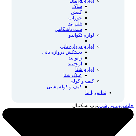
لوازم فوتبال
ساک
کفش
جوراب
قلم بند
ست باشگاهی
لوازم تکواندو
لوازم دروازه بانی
دستکش دروازه بانی
زانو بند
آرنج بند
لوازم شنا
عینک شنا
کیف و کوله
کیف و کوله پشتی
تماس با ما
خانه
توپ ورزشی
توپ بسکتبال