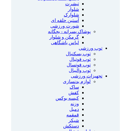
تیشرت
شلوار
شلوارک
آستین حلقه ای
شورت ورزشی
پوشاک پسرانه - بچگانه
گرمکن و شلوار
لباس باشگاهی
توپ ورزشی
توپ بسکتبال
توپ فوتبال
توپ فوتسال
توپ والیبال
تجهیزات ورزشی
لوازم بدنسازی
ساک
کفش
کیسه بوکس
وزنه
دمبل
قمقمه
شیکر
دستکش