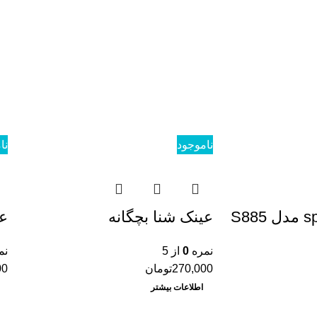
ناموجود
نا
عینک شنا بچگانه
عی
نمره
0
از 5
نم
270,000
تومان
00
اطلاعات بیشتر