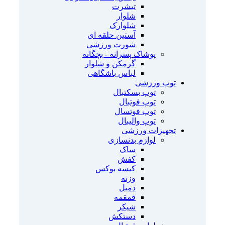
تیشرت
شلوار
شلوارک
آستین حلقه ای
شورت ورزشی
پوشاک پسرانه - بچگانه
گرمکن و شلوار
لباس باشگاهی
توپ ورزشی
توپ بسکتبال
توپ فوتبال
توپ فوتسال
توپ والیبال
تجهیزات ورزشی
لوازم بدنسازی
ساک
کفش
کیسه بوکس
وزنه
دمبل
قمقمه
شیکر
دستکش