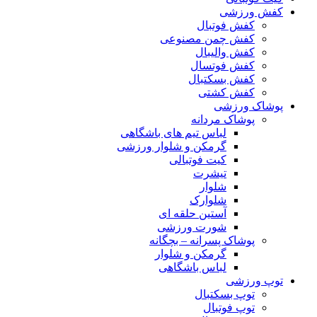
کفش ورزشی
کفش فوتبال
کفش چمن مصنوعی
کفش والیبال
کفش فوتسال
کفش بسکتبال
کفش کشتی
پوشاک ورزشی
پوشاک مردانه
لباس تیم های باشگاهی
گرمکن و شلوار ورزشی
کیت فوتبالی
تیشرت
شلوار
شلوارک
آستین حلقه ای
شورت ورزشی
پوشاک پسرانه – بچگانه
گرمکن و شلوار
لباس باشگاهی
توپ ورزشی
توپ بسکتبال
توپ فوتبال