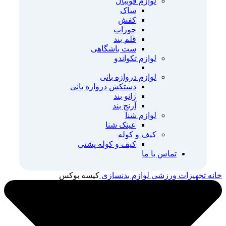
لوازم فوتبال
ساک
کفش
جوراب
قلم بند
ست باشگاهی
لوازم تکواندو
لوازم دروازه بانی
دستکش دروازه بانی
زانو بند
آرنج بند
لوازم شنا
عینک شنا
کیف و کوله
کیف و کوله پشتی
تماس با ما
خانه
تجهیزات ورزشی
لوازم بدنسازی
کیسه بوکس