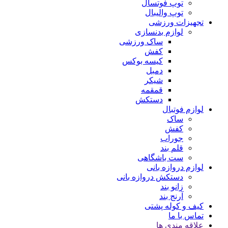
توپ فوتسال
توپ والیبال
تجهیزات ورزشی
لوازم بدنسازی
ساک ورزشی
کفش
کیسه بوکس
دمبل
شیکر
قمقمه
دستکش
لوازم فوتبال
ساک
کفش
جوراب
قلم بند
ست باشگاهی
لوازم دروازه بانی
دستکش دروازه بانی
زانو بند
آرنج بند
کیف و کوله پشتی
تماس با ما
علاقه مندی ها