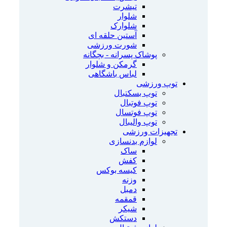
تیشرت
شلوار
شلوارک
آستین حلقه ای
شورت ورزشی
پوشاک پسرانه - بچگانه
گرمکن و شلوار
لباس باشگاهی
توپ ورزشی
توپ بسکتبال
توپ فوتبال
توپ فوتسال
توپ والیبال
تجهیزات ورزشی
لوازم بدنسازی
ساک
کفش
کیسه بوکس
وزنه
دمبل
قمقمه
شیکر
دستکش