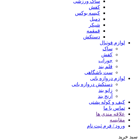
ساک ورزشی
کفش
کیسه بوکس
دمبل
شیکر
قمقمه
دستکش
لوازم فوتبال
ساک
کفش
جوراب
قلم بند
ست باشگاهی
لوازم دروازه بانی
دستکش دروازه بانی
زانو بند
آرنج بند
کیف و کوله پشتی
تماس با ما
علاقه مندی ها
مقایسه
ورود / فرم ثبت نام
سبد خرید