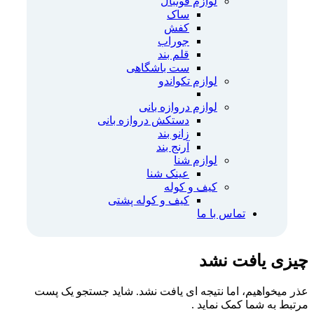
لوازم فوتبال
ساک
کفش
جوراب
قلم بند
ست باشگاهی
لوازم تکواندو
لوازم دروازه بانی
دستکش دروازه بانی
زانو بند
آرنج بند
لوازم شنا
عینک شنا
کیف و کوله
کیف و کوله پشتی
تماس با ما
چیزی یافت نشد
عذر میخواهیم، اما نتیجه ای یافت نشد. شاید جستجو یک پست
مرتبط به شما کمک نماید .