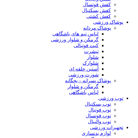
کفش فوتسال
کفش بسکتبال
کفش کشتی
پوشاک ورزشی
پوشاک مردانه
لباس تیم های باشگاهی
گرمکن و شلوار ورزشی
کیت فوتبالی
تیشرت
شلوار
شلوارک
آستین حلقه ای
شورت ورزشی
پوشاک پسرانه – بچگانه
گرمکن و شلوار
لباس باشگاهی
توپ ورزشی
توپ بسکتبال
توپ فوتبال
توپ فوتسال
توپ والیبال
تجهیزات ورزشی
لوازم بدنسازی