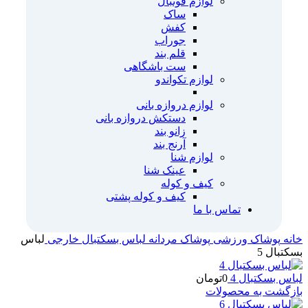
لوازم فوتبال
ساک
کفش
جوراب
قلم بند
ست باشگاهی
لوازم تکواندو
لوازم دروازه بانی
دستکش دروازه بانی
زانو بند
آرنج بند
لوازم شنا
عینک شنا
کیف و کوله
کیف و کوله پشتی
تماس با ما
خانه
پوشاک ورزشی
پوشاک مردانه
لباس بسکتبال خارجی
لباس
بسکتبال 5
لباس بسکتبال 4
0
تومان
بازگشت به محصولات