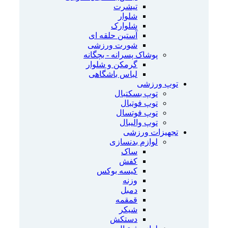
تیشرت
شلوار
شلوارک
آستین حلقه ای
شورت ورزشی
پوشاک پسرانه - بچگانه
گرمکن و شلوار
لباس باشگاهی
توپ ورزشی
توپ بسکتبال
توپ فوتبال
توپ فوتسال
توپ والیبال
تجهیزات ورزشی
لوازم بدنسازی
ساک
کفش
کیسه بوکس
وزنه
دمبل
قمقمه
شیکر
دستکش