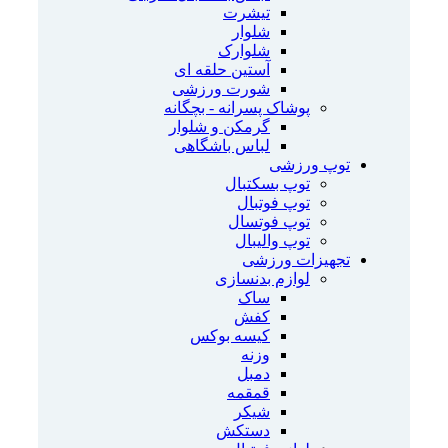
تیشرت
شلوار
شلوارک
آستین حلقه ای
شورت ورزشی
پوشاک پسرانه - بچگانه
گرمکن و شلوار
لباس باشگاهی
توپ ورزشی
توپ بسکتبال
توپ فوتبال
توپ فوتسال
توپ والیبال
تجهیزات ورزشی
لوازم بدنسازی
ساک
کفش
کیسه بوکس
وزنه
دمبل
قمقمه
شیکر
دستکش