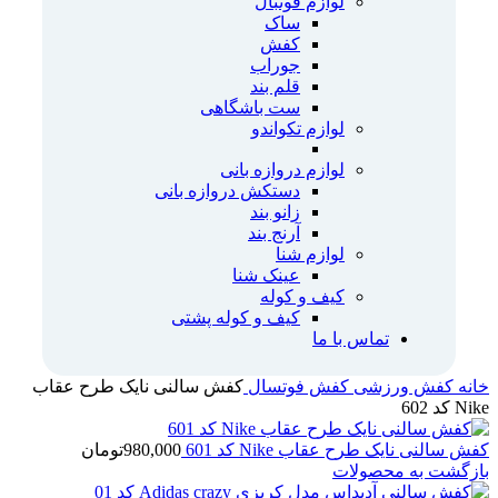
لوازم فوتبال
ساک
کفش
جوراب
قلم بند
ست باشگاهی
لوازم تکواندو
لوازم دروازه بانی
دستکش دروازه بانی
زانو بند
آرنج بند
لوازم شنا
عینک شنا
کیف و کوله
کیف و کوله پشتی
تماس با ما
خانه
کفش ورزشی
کفش فوتسال
کفش سالنی نایک طرح عقاب
Nike کد 602
کفش سالنی نایک طرح عقاب Nike کد 601
980,000
تومان
بازگشت به محصولات